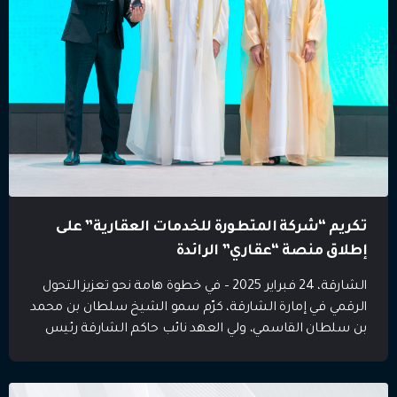
تكريم “شركة المتطورة للخدمات العقارية” على
إطلاق منصة “عقاري” الرائدة
الشارقة، 24 فبراير 2025 – في خطوة هامة نحو تعزيز التحول
الرقمي في إمارة الشارقة، كرّم سمو الشيخ سلطان بن محمد
بن سلطان القاسمي، ولي العهد نائب حاكم الشارقة رئيس
المجلس التنفيذي، المدير العام “لشركة المتطورة للخدمات
العقارية” السيد، معاذ مقبول، تقديرًا لإسهام الشركة البارز
في إطلاق منصة “عقاري” الرقمية المتكاملة. المنصة، التي