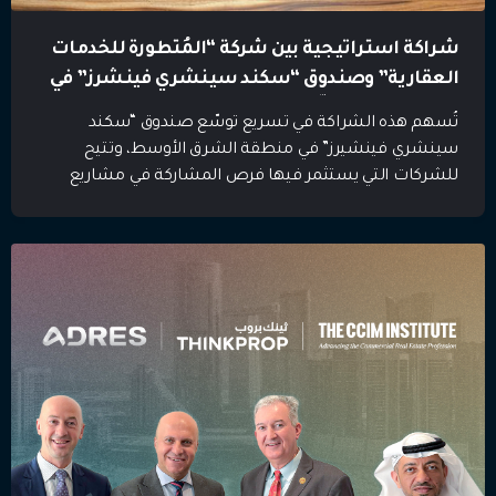
شراكة استراتيجية بين شركة “المُتطورة للخدمات
العقارية” وصندوق “سكند سينشري فينشرز” في
أبوظبي لتعزيز تبنّي التكنولوجيا في سوق عقاري عالي
تُسهم هذه الشراكة في تسريع توسّع صندوق “سكند
النمو
سينشري فينشيرز” في منطقة الشرق الأوسط، وتتيح
للشركات التي يستثمر فيها فرص المشاركة في مشاريع
تقودها جهات حكومية وخاصة، ومبادرات المدن الذكية،
والتعاون مع الجهات التنظيمية في مختلف أنحاء دولة
الإمارات. شيكاغو، أبوظبي — أعلن صندوق “سكند سينشري
فينشرز”، التابع للرابطة الوطنية للوسطاء العقاريين اليوم
عن إبرام […]