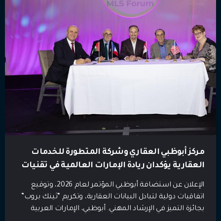
مركز أبوظبي العقاري وشركة المتطورة للخدمات
العقارية يؤكدان ريادة الإمارات العالمية في تقنيات
العقار وتعزيز شفافية السوق خلال مشاركتهما في
الإعلان عن استضافة أبوظبي المؤتمر لعام 2026، وتوقيع
المنتدى الدولي MLS Forum 2025 في تورنتو
اتفاقيات دولية لتبادل البيانات العقارية، وتكريم “ثينك بروب”
بجائزة التميز في الإرشاد المهني. أبوظبي، الإمارات العربية