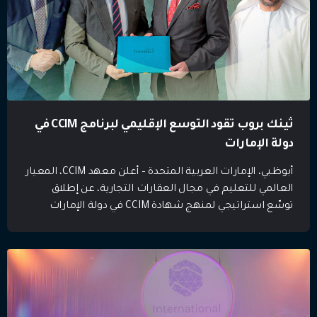
ثينك بروب تقود التوسع الإقليمي لبرنامج CCIM في
دولة الإمارات
أبوظبي، الإمارات العربية المتحدة – أعلن معهد CCIM، المعيار
العالمي للتعليم في مجال العقارات التجارية، عن إطلاق
توسّع استراتيجي لمنهج شهادة CCIM في دولة الإمارات
العربية المتحدة، من خلال شراكة حصرية مع ثينك بروب،
لتتولى بموجبها دور المركز الإقليمي الرسمي والبوابة
الإستراتيجية الحصرية لبرنامج CCIM في الدولة. وبصفتها
مؤسسة تدريبية تعمل ضمن إطار التوجهات الحكومية، […]