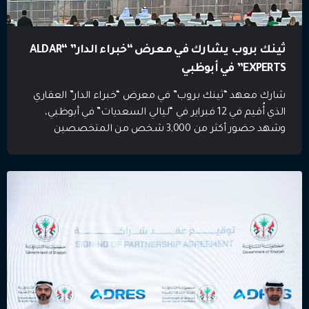
ثينك بروب يشارك في معرض “خبراء الدار” “ALDAR
EXPERTS” في أبوظبي
شارك معهد “ثينك بروب” في معرض “خبراء الدار” العقاري
الذي أُقيم في 12 فبراير في “ليالي السعديات” في أبوظبي،
وشهد حضور أكثر من 3,000 شخص من المتخصصين
والخبراء في القطاع العقاري. استقبل” ثينك بروب” الحضور
في جناحه الخاص، حيث قدم للحاضرين لمحة شاملة عن
برامجه التدريبية المتخصصة التي صُممت لتعزيز المهارات
الاحترافية وتطوير المسار المهني […]