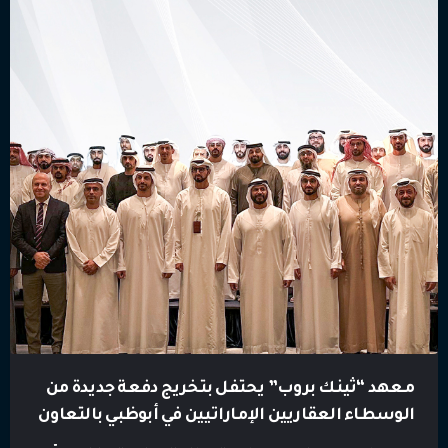
يتم تطويرها […]
معهد “ثينك بروب” يحتفل بتخريج دفعة جديدة من
الوسطاء العقاريين الإماراتيين في أبوظبي بالتعاون
مع دائرة الأراضي والأملاك في دبي ومركز أبوظبي