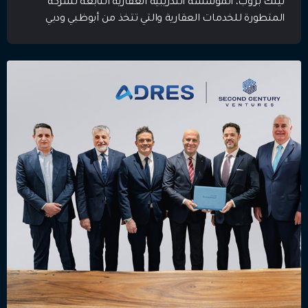
ثينك بروب، المؤسسة التدريبية العقارية التابعة لشركة
المتطورة للخدمات العقارية والتي تتخذ من أبوظبي ودبي
مقراً لها، عن إطلاق أكاديمية ثينك بروب للذكاء الاصطناعي،
وهي مبادرة تُعد الأولى من نوعها في دولة الإمارات، وتهدف
إلى بناء قدرات عملية وقابلة للقياس مدعومة بالذكاء
الاصطناعي لمتخصصي قطاع […]