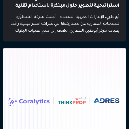
استراتيجية لتطوير حلول مبتكرة باستخدام تقنية
“البلوك تشين” في قطاع العقارات بأبوظبي
أبوظبي، الإمارات العربية المتحدة – أعلنت شركة المُتطوّرة
للخدمات العقارية عن مشاركتها في شراكة استراتيجية رائدة
بقيادة مركز أبوظبي العقاري، تهدف إلى دمج تقنيات البلوك
تشين في القطاع العقاري في الإمارة. وقد حضر توقيع
الاتفاقية السيد جاسم الحوسني، رئيس العمليات في شركة
المُتطوّرة للخدمات العقارية، ممثلاً الشركة. ويعمل كل طرف
في هذه الشراكة على تقديم […]