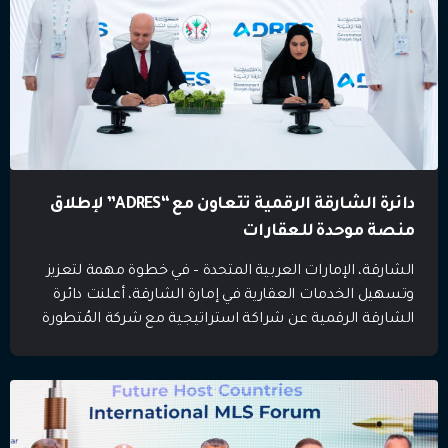
دائرة الشارقة الرقمية تتعاون مع “ADRES” لإطلاق
منصة موحدة للعقارات
الشارقة، الإمارات العربية المتحدة – في خطوة مهمة لتعزيز
وتسهيل الخدمات العقارية في إمارة الشارقة، أعلنت دائرة
الشارقة الرقمية عن شراكة استراتيجية مع شركة المُتطورة
للخدمات العقارية “ADRES”. تأتي هذه الشراكة بهدف إنشاء
منصة موحدة توفر معلومات دقيقة وموثوقة عن القطاع
العقاري، بما يسهم في خدمة السكان والمستثمرين وجميع
المعنيين بالقطاع. تم توقيع اتفاقية الشراكة […]