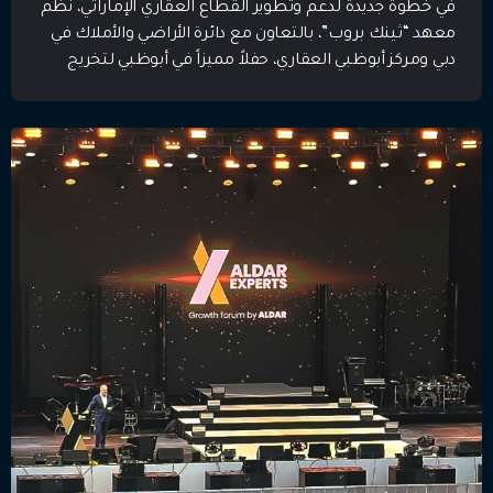
في خطوة جديدة لدعم وتطوير القطاع العقاري الإماراتي، نظّم
العقاري
معهد “ثينك بروب”، بالتعاون مع دائرة الأراضي والأملاك في
دبي ومركز أبوظبي العقاري، حفلاً مميزاً في أبوظبي لتخريج
دفعة جديدة من الوسطاء العقاريين الإماراتيين، الذين أكملوا
برنامج دبي للوسيط العقاري. يأتي هذا الحدث تأكيدًا على
أهمية دور الوسطاء العقاريين في تعزيز تنافسية السوق
العقاري في الإمارات، […]