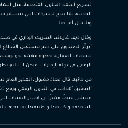
تسريع اعتماد الحلول المتقدمة، مثل النماذ
الحديثة، بما يتيح للشركات التي يستثمر ف
وشمال أفريقيا.
وقال ديف غارلاند، الشريك الإداري في ص
"يركّز الصندوق على دعم مستقبل القطاع الع
للخدمات العقارية خطوة مهمة نحو توسيع 
الرقمي في دولة الإمارات. فنحن لا نتابع
من جانبه، قال معاذ مقبول، المدير العام لش
"لتحقيق أهدافنا في التحول الرقمي ورفع ك
فينشرز سجلًا مميزًا في اختيار التقنيات 
المتقدمة وتكييفها وتطبيقها بما يعود با