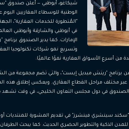
شيكاغو، أبوظبي — أعلن صندوق "سك
الوطنية للوسطاء العقاريين اليوم ع
"المُتطورة للخدمات العقارية"، الجهة
في أبوظبي والشارقة وأبوظبي العالم
الإمارات. كما يدير الصندوق برنامج 
وتسريع نمو شركات تكنولوجيا العقار
من أسرع الأسواق العقارية نموًا عالميًا.
ة من برنامج "ريتش ميديل إيست"، والتي تضم مجموعة من ال
ة عبر مختلف مراحل القطاع العقاري. ويعكس إطلاق هذه الد
ور الصندوق في دول مجلس التعاون الخليجي، في وقت تشهد ف
ند سينشري فينشرز" في تقديم المشورة للمنتديات أو المبا
 للمدن الذكية والتطوير الحضري الحديث. كما يبحث الطرفا