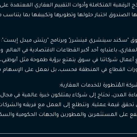
ج الرقمية المتكاملة وأدوات التقييم العقاري المعتمدة على
يها الصندوق اختبار حلولها وتطويرها وتكييفها بما يتناس
ندوق "سكند سينشري فينشرز" وبرنامج "ريتش ميدل إيست":
قاري، باعتباره أحد أكبر القطاعات الاقتصادية في العالم. 
أعمال شركاتنا في سوق يتمتع برؤية طموحة مثل أبوظبي،
 تطورات القطاع في المنطقة فحسب، بل نعمل على الإسهام
ركة المُتطورة للخدمات العقارية:
فاءة المدن، نحتاج إلى شركاء يمتلكون خبرة عالمية في مجا
التي تحقق قيمة عملية. ونتطلع إلى العمل مع فريقه والشرك
لنفع على المستثمرين والمطورين والجهات الحكومية والسكا