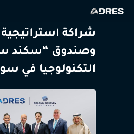
شراكة استراتيجية ب
وصندوق “سكند سين
التكنولوجيا في سوق